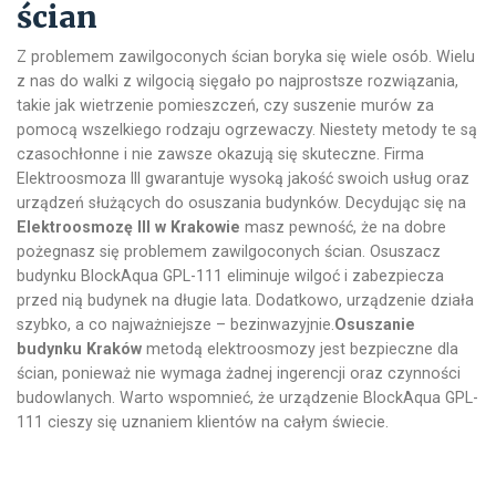
ścian
Z problemem zawilgoconych ścian boryka się wiele osób. Wielu
z nas do walki z wilgocią sięgało po najprostsze rozwiązania,
takie jak wietrzenie pomieszczeń, czy suszenie murów za
pomocą wszelkiego rodzaju ogrzewaczy. Niestety metody te są
czasochłonne i nie zawsze okazują się skuteczne. Firma
Elektroosmoza III gwarantuje wysoką jakość swoich usług oraz
urządzeń służących do osuszania budynków. Decydując się na
Elektroosmozę III w Krakowie
masz pewność, że na dobre
pożegnasz się problemem zawilgoconych ścian. Osuszacz
budynku BlockAqua GPL-111 eliminuje wilgoć i zabezpiecza
przed nią budynek na długie lata. Dodatkowo, urządzenie działa
szybko, a co najważniejsze – bezinwazyjnie.
Osuszanie
budynku Kraków
metodą elektroosmozy jest bezpieczne dla
ścian, ponieważ nie wymaga żadnej ingerencji oraz czynności
budowlanych. Warto wspomnieć, że urządzenie BlockAqua GPL-
111 cieszy się uznaniem klientów na całym świecie.