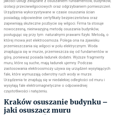
jakości usługi związane z osuszaniem fundamentów, budynków,
izolacji przeciwwilgociowych oraz odgrzybianiem pomieszczeń.
Urządzenia wykorzystywane w czasie osuszania ścian
posiadają odpowiednie certyfikaty bezpieczeństwa oraz
zapewniają skuteczne pozbycie się wilgoci. Firma ta stosuje
nowoczesną, nieinwazyjną metodę osuszania budynków,
posługując się przy tym naturalnymi prawami fizyki. Metodą, o
której mowa jest elektroosmoza. Polega ona na zjawisku
przemieszczania się wilgoci w polu elektrycznym. Woda
znajdująca się w murze, przemieszcza się od fundamentów w
górę, ponieważ posiada ładunek dodatni. Wyższe fragmenty
muru, które są suche, mają ładunek ujemny. Podczas
zastosowania elektroosmozy używa się urządzeń wysyłających
fale, które wymuszają odwrotny ruch wody w murze.
Urządzenia te znajdują się w niedalekiej odległości od muru i
wysyłają fale elektromagnetyczne o odpowiedniej
częstotliwości i natężeniu.
Kraków osuszanie budynku –
jaki osuszacz muru