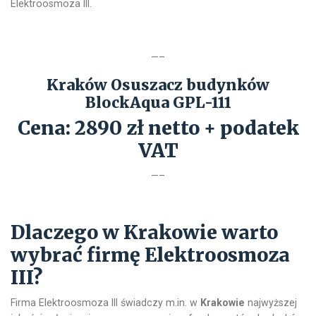
Elektroosmoza III.
—–
Kraków Osuszacz budynków
BlockAqua GPL-111
Cena: 2890 zł netto + podatek
VAT
—–
Dlaczego w Krakowie warto
wybrać firmę Elektroosmoza
III?
Firma Elektroosmoza III świadczy m.in. w
Krakowie
najwyższej