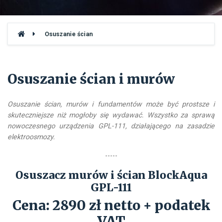
Osuszanie ścian
Osuszanie ścian i murów
Osuszanie ścian, murów i fundamentów może być prostsze i
skuteczniejsze niż mogłoby się wydawać. Wszystko za sprawą
nowoczesnego urządzenia GPL-111, działającego na zasadzie
elektroosmozy.
-----
Osuszacz murów i ścian BlockAqua
GPL-111
Cena: 2890 zł netto + podatek
VAT