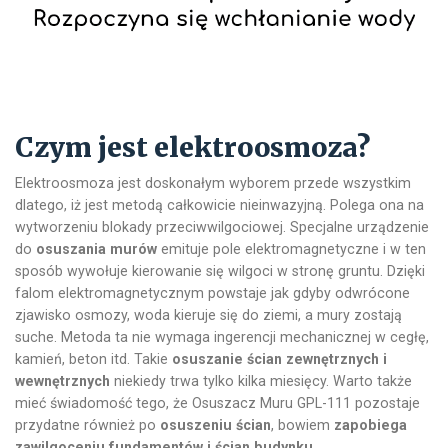
Czym jest elektroosmoza?
Elektroosmoza jest doskonałym wyborem przede wszystkim
dlatego, iż jest metodą całkowicie nieinwazyjną. Polega ona na
wytworzeniu blokady przeciwwilgociowej. Specjalne urządzenie
do
osuszania murów
emituje pole elektromagnetyczne i w ten
sposób wywołuje kierowanie się wilgoci w stronę gruntu. Dzięki
falom elektromagnetycznym powstaje jak gdyby odwrócone
zjawisko osmozy, woda kieruje się do ziemi, a mury zostają
suche. Metoda ta nie wymaga ingerencji mechanicznej w cegłę,
kamień, beton itd. Takie
osuszanie ścian zewnętrznych i
wewnętrznych
niekiedy trwa tylko kilka miesięcy. Warto także
mieć świadomość tego, że Osuszacz Muru GPL-111 pozostaje
przydatne również po
osuszeniu ścian
, bowiem
zapobiega
zawilgoceniu fundamentów i ścian budynku
.