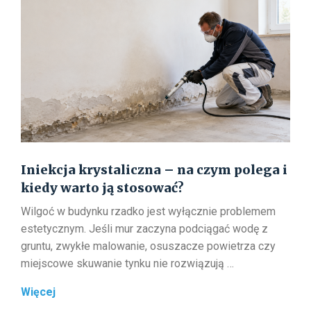
ją
krok
po
kroku?
Iniekcja krystaliczna – na czym polega i
kiedy warto ją stosować?
Wilgoć w budynku rzadko jest wyłącznie problemem
estetycznym. Jeśli mur zaczyna podciągać wodę z
gruntu, zwykłe malowanie, osuszacze powietrza czy
miejscowe skuwanie tynku nie rozwiązują …
Iniekcja
Więcej
krystaliczna