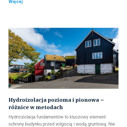
Metody
Więcej
osuszania
fundamentów
w
2026
Hydroizolacja pozioma i pionowa –
różnice w metodach
Hydroizolacja fundamentów to kluczowy element
ochrony budynku przed wilgocią i wodą gruntową. Nie