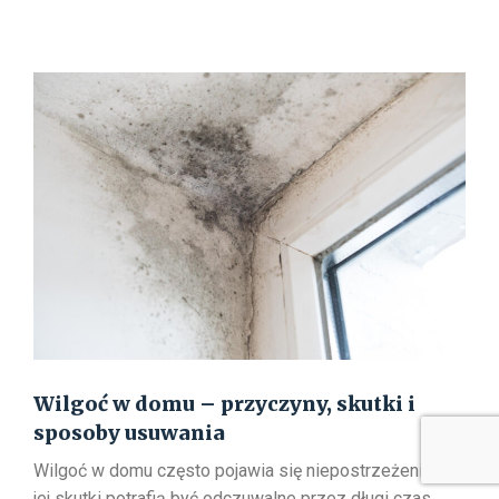
–
na
czym
polega
i
kiedy
warto
ją
stosować?
Wilgoć w domu – przyczyny, skutki i
sposoby usuwania
Wilgoć w domu często pojawia się niepostrzeżenie, ale
jej skutki potrafią być odczuwalne przez długi czas.