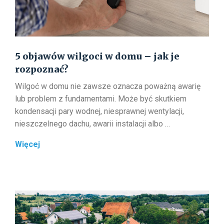
5 objawów wilgoci w domu – jak je
rozpoznać?
Wilgoć w domu nie zawsze oznacza poważną awarię
lub problem z fundamentami. Może być skutkiem
kondensacji pary wodnej, niesprawnej wentylacji,
nieszczelnego dachu, awarii instalacji albo …
5
Więcej
objawów
wilgoci
w
domu
–
jak