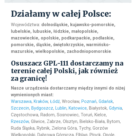
Działamy w całej Polsce:
Województwa:
dolnośląskie, kujawsko-pomorskie,
lubelskie, lubuskie, łódzkie, małopolskie,
mazowieckie, opolskie, podkarpackie, podlaskie,
pomorskie, śląskie, świętokrzyskie, warmińsko-
mazurskie, wielkopolskie, zachodniopomorskie
.
Osuszacz GPL-111 dostarczamy na
terenie całej Polski, jak również
za granicę!
Nasze urządzenia dostarczamy między innymi do niżej
wymienionych miast:
Warszawa
,
Kraków
,
Łódź
, Wrocław,
Poznań
,
Gdańsk
,
Szczecin
,
Bydgoszcz
,
Lublin
,
Katowice
, Białystok,
Gdynia
,
Częstochowa, Radom, Sosnowiec, Toruń, Kielce,
Rzeszów
, Gliwice, Zabrze, Olsztyn, Bielsko-Biała, Bytom,
Ruda Śląska, Rybnik, Zielona Góra, Tychy, Gorzów
Wielkopolski, Dąbrowa Górnicza, Elbląg, Płock, Opole,