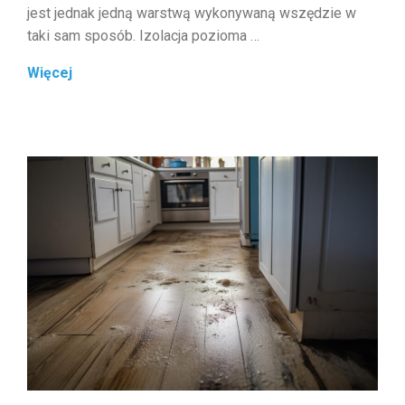
jest jednak jedną warstwą wykonywaną wszędzie w
taki sam sposób. Izolacja pozioma …
Hydroizolacja
Więcej
pozioma
i
pionowa
–
różnice
w
metodach