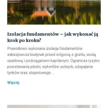
Izolacja fundamentów – jak wykonać ją
krok po kroku?
Prawidłowo wykonana izolacja fundamentów
zabezpiecza budynek przed wilgocią z gruntu, wodą
opadową i podciąganiem kapilarnym. Ogranicza ryzyko
powstawania pleśni, wykwitów solnych, odspajania
tynków oraz stopniowego …
Izolacja
Więcej
fundamentów
–
jak
wykonać