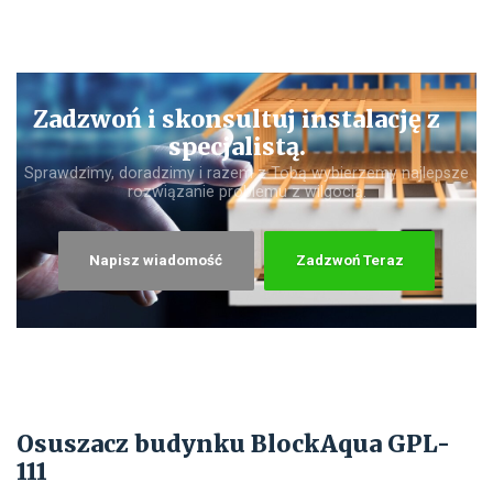
Zadzwoń i skonsultuj instalację z
specjalistą.
Sprawdzimy, doradzimy i razem z Tobą wybierzemy najlepsze
rozwiązanie problemu z wilgocią.
Napisz wiadomość
Zadzwoń Teraz
Osuszacz budynku BlockAqua GPL-
111