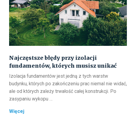
je
rozpoznać?
Najczęstsze błędy przy izolacji
fundamentów, których musisz unikać
Izolacja fundamentów jest jedną z tych warstw
budynku, których po zakończeniu prac niemal nie widać,
ale od których zależy trwałość całej konstrukcji. Po
zasypaniu wykopu …
Najczęstsze
Więcej
błędy
przy
izolacji