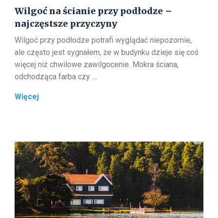
Wilgoć na ścianie przy podłodze –
najczęstsze przyczyny
Wilgoć przy podłodze potrafi wyglądać niepozornie,
ale często jest sygnałem, że w budynku dzieje się coś
więcej niż chwilowe zawilgocenie. Mokra ściana,
odchodząca farba czy …
Wilgoć
Więcej
na
ścianie
przy
podłodze
–
najczęstsze
przyczyny