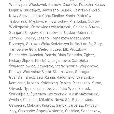
Wałbrzych, Włocławek, Tarnów, Chorzów, Koszalin, Kalisz,
Legnica, Grudziądz, Jaworzno, Słupsk, Jastrzębie-Zdrój,
Nowy Sącz, Jelenia Góra, Siedlce, Konin, Piotrków
Trybunalski, Mysłowice, Inowrocław, Piła, Lubin, Ostrów
Wielkopolski, Ostrowiec Świętokrzyski, Gniezno, Suwałki,
Stargard, Głogów, Siemianowice Śląskie, Pabianice,
Zamość, Chełm, Leszno, Tomaszów Mazowiecki,
Przemyśl, Stalowa Wola, Kędzierzyn-Koźle, Łomża, Żory,
Tarnowskie Góry, Mielec, Tczew, Ełk, Pruszków,
Bełchatów, Świdnica, Będzin, Biała Podlaska, Zgierz,
Piekary Śląskie, Racibórz, Legionowo, Ostrołęka,
Świętochłowice, Zawiercie, Starachowice, Wejherowo,
Puławy, Wodzisław Śląski, Skierniewice, Starogard
Gdański, Tarnobrzeg, Rumia, Radomsko, Skarżysko-
Kamienna, Krosno, Kołobrzeg, Dębica, Piaseczno, Kutno,
Otwock, Nysa, Ciechanów, Zduńska Wola, Sieradz,
Świnoujście, Żyrardów, Szczecinek, Mińsk Mazowiecki,
Świdnik, Chojnice, Mikołów, Nowa Sól, Bolesławiec,
Oświęcim, Malbork, Knurów, Sanok, Jarosław, Kwidzyn,
Żary, Chrzanów, Sopot, Wołomin, Oleśnica, Sochaczew,