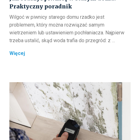
Praktyczny poradnik
Wilgoć w piwnicy starego domu rzadko jest
problemem, który można rozwiązać samym
wietrzeniem lub ustawieniem pochłaniacza. Najpierw
trzeba ustalić, skąd woda trafia do przegród: z …
Jak
Więcej
osuszyć
piwnicę
w
starym
domu?
Praktyczny
poradnik