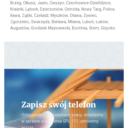
Brzeg, Olkusz, Jasło, Cieszyn, Czechowice-Dzie0dzice,
Kraśnik, Lębork, Dzierżoniów, Ostróda, Nowy Targ, Police,
Iława, Ząbki, Czeladź, Myszków, Oława, Żywiec,
Zgorzelec, Swarzędz, Bielawa, Mława, Luboń, Łuków,
Augustów, Grodzisk Mazowiecki, Bochnia, Śrem, Giżycko.
Zapisz swój telefon
Oddzwonimy w godzinach pracy, doradzimy
w sprawie urządzenia GPL-111, umówimy
wizytę.